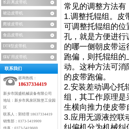
长距离皮带机
常见的调整方法有
裙边皮带机
1.调整托辊组。
爬坡皮带机
可调整托辊组的位
孔，就是方便进行
食品皮带机
的哪一侧朝皮带运
DTⅡ型皮带机
跑偏，则托辊组的
煤矿用皮带机
动。这种方法可消
联系我们
的皮带跑偏。
咨询热线：
18637334419
2.安装差动调心托
新乡市国盛机械设备有限公司
组，其工作原理是
地址：
新乡市凤泉区陈堡工业园
生横向推力使皮带
区
联系人：
郭经理 18637334419
3.应用无源液控
销售部：
0373-5419909
纠偏机分为机械纠
传真：
0373-5419669