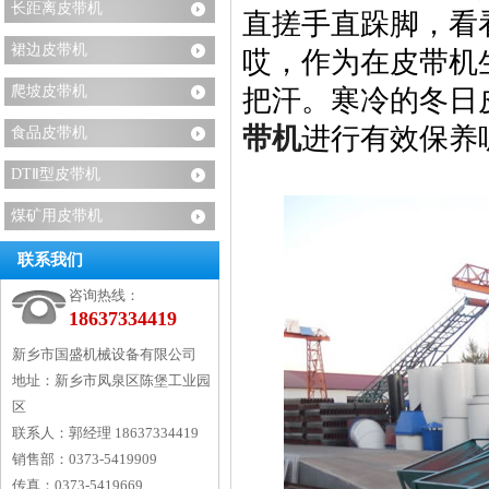
长距离皮带机
直搓手直跺脚，看
裙边皮带机
哎，作为在皮带机
爬坡皮带机
把汗。寒冷的冬日
带机
进行有效保养
食品皮带机
DTⅡ型皮带机
煤矿用皮带机
联系我们
咨询热线：
18637334419
新乡市国盛机械设备有限公司
地址：
新乡市凤泉区陈堡工业园
区
联系人：
郭经理 18637334419
销售部：
0373-5419909
传真：
0373-5419669